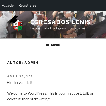
Acceder
Registrarse
Saltar
al
EGRESADOS LENIS
contenido
La comunidad de Egresados Lenistas
Menú
AUTOR:
ADMIN
PUBLICADO
ABRIL 29, 2021
EL
Hello world!
Welcome to WordPress. This is your first post. Edit or
delete it, then start writing!